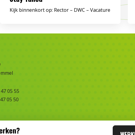
Kijk binnenkort op: Rector – DWC – Vacature
9
emmel
 47 05 55
 47 05 50
werken?
WERKE