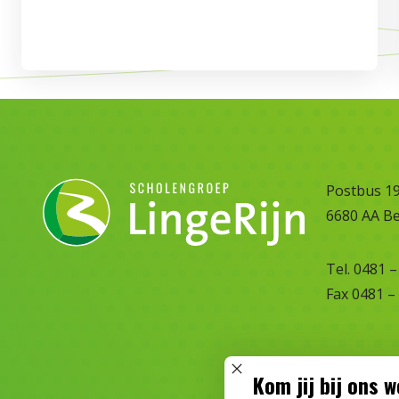
Postbus 1
6680 AA B
Tel. 0481 –
Fax 0481 –
Kom jij bij ons 
SLUIT POPUP