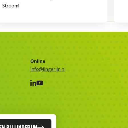
Stroom!
Online
info@lingerijn.nl
N BIJ LINGERIJN